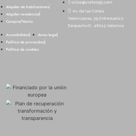
victor@cortes39.com
Alquiler de habitaciones
Av. de las Cortes
Alquiler residencial
Valencianas, 39 Entresuelo 2
Compra/Venta
Despacho D , 46015 Valencia
Accesibilidad
Aviso legal
Política de privacidad
Política de cookies