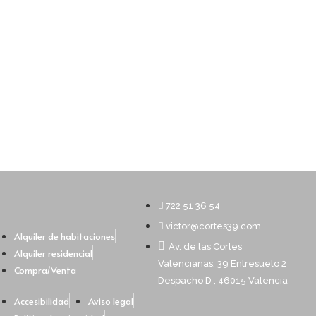
722 51 36 54
victor@cortes39.com
Alquiler de habitaciones
Av. de las Cortes
Alquiler residencial
Valencianas, 39 Entresuelo 2
Compra/Venta
Despacho D , 46015 Valencia
Accesibilidad
Aviso legal