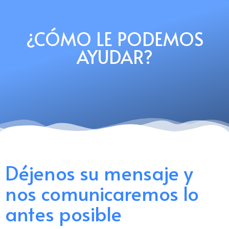
¿CÓMO LE PODEMOS
AYUDAR?
Déjenos su mensaje y
nos comunicaremos lo
antes posible